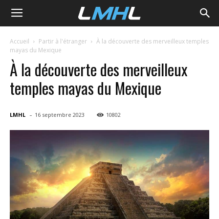
LMHL
Accueil
Partir à l'étranger
À la découverte des merveilleux temples
mayas du Mexique
À la découverte des merveilleux
temples mayas du Mexique
-
LMHL
16 septembre 2023
10802