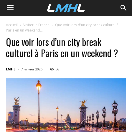
LMHL
Accueil
Visiter la France
Que voir lors d'un city break culturel à
Paris en un weekend...
Que voir lors d’un city break
culturel à Paris en un weekend ?
-
LMHL
7 janvier 2025
56