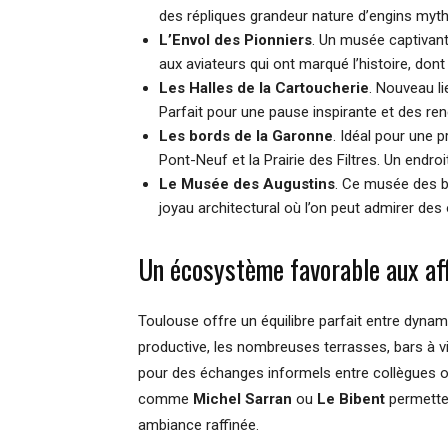
des répliques grandeur nature d’engins myt
L’Envol des Pionniers
. Un musée captivant
aux aviateurs qui ont marqué l’histoire, don
Les Halles de la Cartoucherie
. Nouveau l
Parfait pour une pause inspirante et des re
Les bords de la Garonne
. Idéal pour une 
Pont-Neuf et la Prairie des Filtres. Un endro
Le Musée des Augustins
. Ce musée des b
joyau architectural où l’on peut admirer de
Un écosystème favorable aux aff
Toulouse offre un équilibre parfait entre dynam
productive, les nombreuses terrasses, bars à vin
pour des échanges informels entre collègues 
comme
Michel Sarran
ou
Le Bibent
permetten
ambiance raffinée.