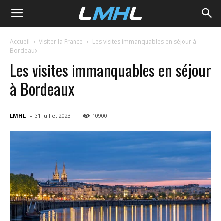
LMHL
Accueil
Visiter la France
Les visites immanquables en séjour à
Bordeaux
Les visites immanquables en séjour
à Bordeaux
-
LMHL
31 juillet 2023
10900