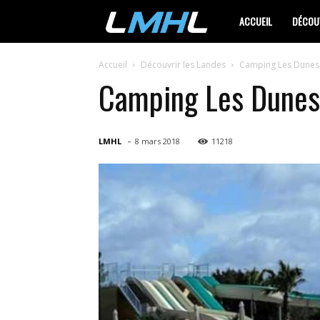
LMHL
ACCUEIL
DÉCOUV
Accueil
Découvrir les Landes
Camping Les Dunes d
Camping Les Dunes 
-
LMHL
8 mars 2018
11218