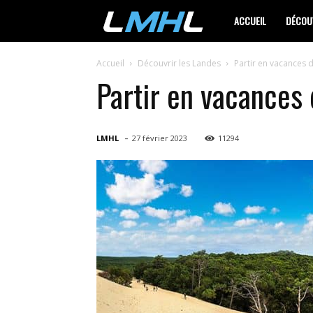
LMHL
ACCUEIL
DÉCOUV
Accueil
Découvrir les Landes
Partir en vacances 
Partir en vacances 
-
LMHL
27 février 2023
11294