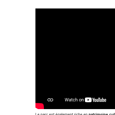
Le parc est également riche en
patrimoine cul